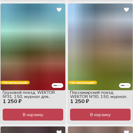
Начинающим
Начинающим
Грузовой поезд, WEKTOR
Пассажирский поезд,
№31, 1:50, журнал для
WEKTOR №30, 1:50, журнал
1 250 ₽
1 250 ₽
сборки
для сборки
В корзину
В корзину