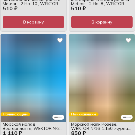
Meteor - 2 Но. 10., WEKTOR
Meteor - 2 Но. 8., WEKTOR
510 ₽
510 ₽
№26, 1:10, журнал
№25, 1:10, журнал
В корзину
В корзину
Начинающим
Начинающим
Морской маяк в
Морской маяк Розеве,
Вестерплатте, WEKTOR №22,
WEKTOR №16, 1:150, журнал
1 110 ₽
850 ₽
1:50, журнал
для сборки