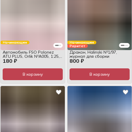
Начинающим
Начинающим
Раритет
Автомобиль FSO Polonez
Дракон, Halinski №1/97,
ATU PLUS, Orlik №А005, 1:25,
журнал для сборки
180 ₽
800 ₽
журнал
В корзину
В корзину