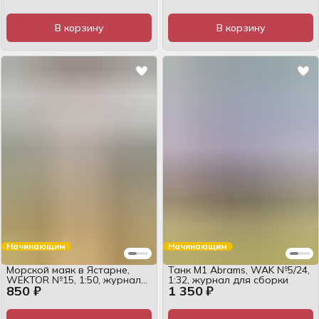
В корзину
В корзину
Начинающим
Начинающим
Морской маяк в Ястарне,
Танк M1 Abrams, WAK №5/24,
WEKTOR №15, 1:50, журнал
1:32, журнал для сборки
850 ₽
1 350 ₽
для сборки