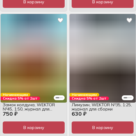
В корзину
В корзину
Начинающим
Начинающим
Скидка 5% от 2шт
Скидка 5% от 2шт
Замок колдуна, WEKTOR
Лимузин, WEKTOR №35, 1:25,
№45, 1:50, журнал для
журнал для сборки
750 ₽
630 ₽
сборки
В корзину
В корзину