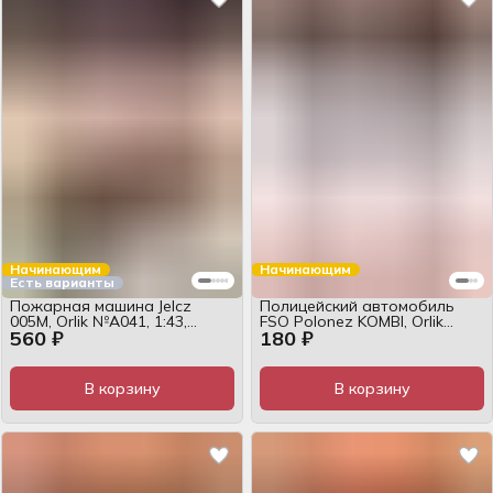
Начинающим
Начинающим
Есть варианты
Пожарная машина Jelcz
Полицейский автомобиль
005M, Orlik №А041, 1:43,
FSO Polonez KOMBI, Orlik
560 ₽
180 ₽
журнал
№А031, 1:25, журнал
В корзину
В корзину