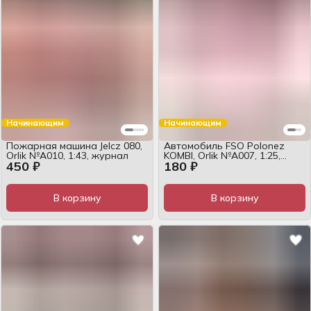
Начинающим
Начинающим
Пожарная машина Jelcz 080,
Автомобиль FSO Polonez
Orlik №А010, 1:43, журнал
KOMBI, Orlik №А007, 1:25,
450 ₽
180 ₽
журнал
В корзину
В корзину