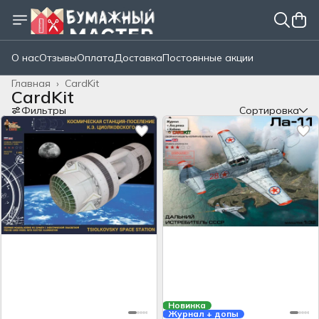
О нас
Отзывы
Оплата
Доставка
Постоянные акции
Главная
›
CardKit
CardKit
Фильтры
Сортировка
Новинка
Журнал + допы