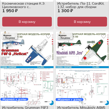
Космическая станция К.Э.
Истребитель Ла-11, CardKit,
Циолковского с
1:32, набор для сборки
1 950 ₽
1 300 ₽
электрической подсветкой,
CardKit, 1:400, журнал
В корзину
В корзину
Журнал + допы
Журнал + допы
Истребитель Grumman F6F3
Истребитель Mitsubishi A6M5