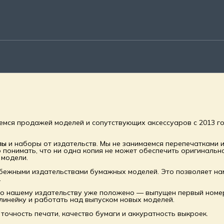
мся продажей моделей и сопутствующих аксессуаров с 2013 го
лы
и наборы от издательств. Мы не занимаемся перепечатками и
 понимать, что ни одна копия не может обеспечить оригинальн
 модели.
бежными издательствами бумажных моделей. Это позволяет нам
.
ло нашему издательству уже положено — выпущен первый номе
линейку и работать над выпуском новых моделей.
очность печати, качество бумаги и аккуратность выкроек.