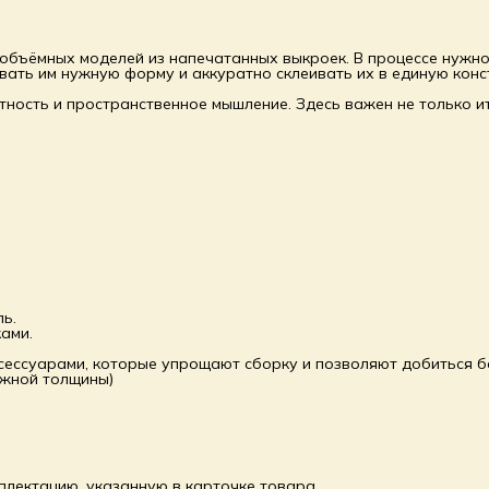
бъёмных моделей из напечатанных выкроек. В процессе нужно 
вать им нужную форму и аккуратно склеивать их в единую конс
тность и пространственное мышление. Здесь важен не только ит
ь.
ами.
ессуарами, которые упрощают сборку и позволяют добиться бо
ужной толщины)
лектацию, указанную в карточке товара.