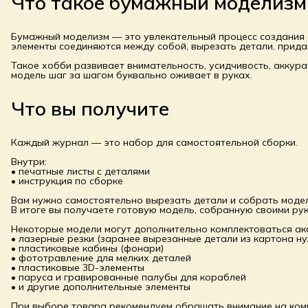
Что такое бумажный моделизм
Бумажный моделизм — это увлекательный процесс создания о
элементы соединяются между собой, вырезать детали, прида
Такое хобби развивает внимательность, усидчивость, аккура
модель шаг за шагом буквально оживает в руках.
Что вы получите
Каждый журнал — это набор для самостоятельной сборки.
Внутри:
• печатные листы с деталями
• инструкция по сборке
Вам нужно самостоятельно вырезать детали и собрать модел
В итоге вы получаете готовую модель, собранную своими рук
Некоторые модели могут дополнительно комплектоваться акс
• лазерные резки (заранее вырезанные детали из картона н
• пластиковые кабины (фонари)
• фототравление для мелких деталей
• пластиковые 3D-элементы
• паруса и гравированные палубы для кораблей
• и другие дополнительные элементы
При выборе товара рекомендуем обращать внимание на комп