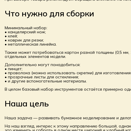
Что нужно для сборки
Минимальный набор:
• канцелярский нож;
• клей;
• коврик для резки;
• металлическая линейка.
Также может потребоваться картон разной толщины (0,5 мм, 1
отдельных элементов модели.
Дополнительно могут понадобиться:
• пинцет;
• проволока (можно использовать скрепки) для изготовления
• прозрачные листы для остекления;
• и другие вспомогательные материалы.
В целом базовый набор инструментов остаётся примерно од
Наша цель
Наша задача — развивать бумажное моделирование и делат
На наш взгляд, интерес к этому направлению большой, однак
это изменить и собрать в одном месте широкий и удобный ка