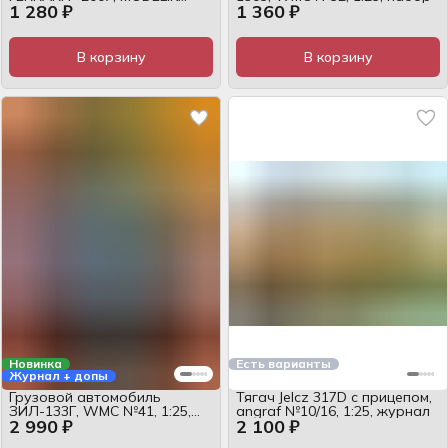
1 280 ₽
1 360 ₽
№29/08, 1:25, журнал
В корзину
В корзину
Новинка
Есть варианты
Журнал + допы
Грузовой автомобиль
Тягач Jelcz 317D с прицепом,
ЗИЛ-133Г, WMC №41, 1:25,
angraf №10/16, 1:25, журнал
2 990 ₽
2 100 ₽
набор