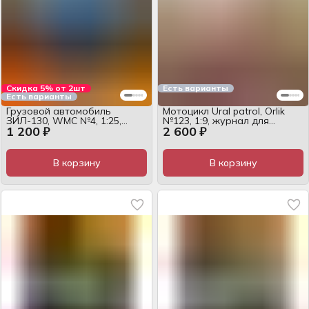
Скидка 5% от 2шт
Есть варианты
Есть варианты
Грузовой автомобиль
Мотоцикл Ural patrol, Orlik
ЗИЛ-130, WMC №4, 1:25,
№123, 1:9, журнал для
1 200 ₽
2 600 ₽
журнал для сборки
сборки
В корзину
В корзину