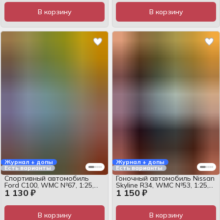
В корзину
В корзину
Журнал + допы
Журнал + допы
Есть варианты
Есть варианты
Спортивный автомобиль
Гоночный автомобиль Nissan
Ford C100, WMC №67, 1:25,
Skyline R34, WMC №53, 1:25,
1 130 ₽
1 150 ₽
набор
набор
В корзину
В корзину