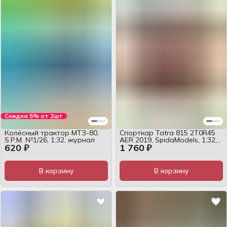
Скидка 5% от 2шт
Колёсный трактор МТЗ-80,
Спорткар Tatra 815 2T0R45
S.P.M. №1/26, 1:32, журнал
AER 2019, SpidaModels, 1:32,
620 ₽
1 760 ₽
журнал
В корзину
В корзину