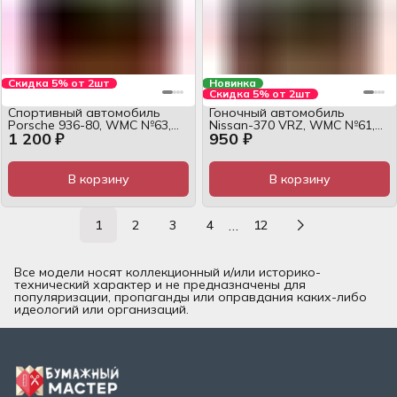
Скидка 5% от 2шт
Новинка
Скидка 5% от 2шт
Спортивный автомобиль
Гоночный автомобиль
Porsche 936-80, WMC №63,
Nissan-370 VRZ, WMC №61,
1 200 ₽
950 ₽
1:25, журнал
1:25, журнал
В корзину
В корзину
…
1
2
3
4
12
Все модели носят коллекционный и/или историко-
технический характер и не предназначены для
популяризации, пропаганды или оправдания каких-либо
идеологий или организаций.