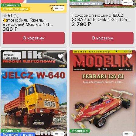
Есть варианты
Новинка
Начинающим
Пожарная машина JELCZ
5.0
(
1
)
GCBA 13/48, Orlik №24, 1:25,
Автомобиль Газель,
2 790 ₽
журнал
Бумажный Мастер №1,
380 ₽
журнал для сборки
В корзину
В корзину
Новинка
Новинка
Журнал + допы