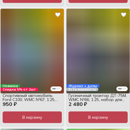
Новинка
Журнал + допы
Скидка 5% от 2шт
Есть варианты
Спортивный автомобиль
Гусеничный трактор ДТ-75М,
Ford C100, WMC №67, 1:25,
WMC №66, 1:25, набор для
950 ₽
2 480 ₽
журнал
сборки
В корзину
В корзину