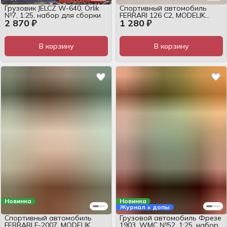
Грузовик JELCZ W-640, Orlik
Спортивный автомобиль
№7, 1:25, набор для сборки
FERRARI 126 С2, MODELIK
2 870 ₽
1 280 ₽
№12/12, 1:25, журнал
В корзину
В корзину
Новинка
Новинка
Журнал + допы
Спортивный автомобиль
Грузовой автомобиль Фрезе
FERRARI F-2007, MODELIK
1903, WMC №52, 1:25, набор