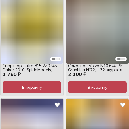
Спорткар Tatra 815 2Z0R45 –
Самосвал Volvo N10 6x4, PK
Dakar 2010, SpidaModels,
Graphica №72, 1:32, журнал
1 760 ₽
2 100 ₽
1:32, журнал
В корзину
В корзину