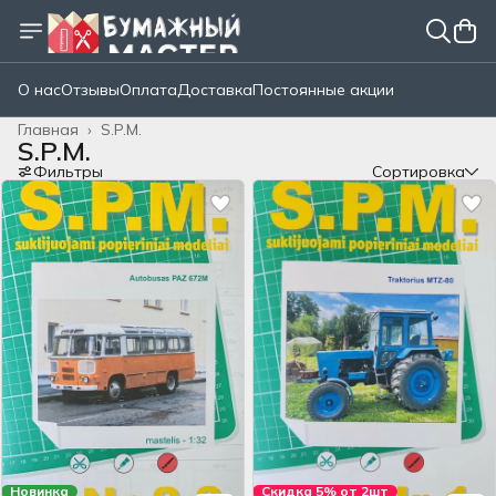
О нас
Отзывы
Оплата
Доставка
Постоянные акции
Главная
›
S.P.M.
S.P.M.
Фильтры
Сортировка
Новинка
Скидка 5% от 2шт