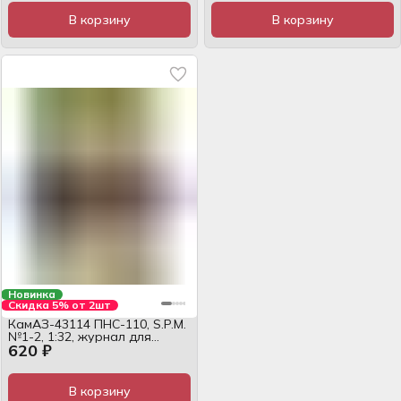
В корзину
В корзину
Новинка
Скидка 5% от 2шт
КамАЗ-43114 ПНС-110, S.P.M.
№1-2, 1:32, журнал для
620 ₽
сборки
В корзину