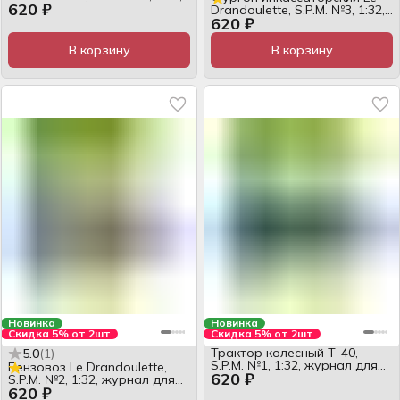
620 ₽
журнал
Drandoulette, S.P.M. №3, 1:32,
620 ₽
журнал
В корзину
В корзину
Новинка
Новинка
Скидка 5% от 2шт
Скидка 5% от 2шт
Трактор колесный Т-40,
5.0
(
1
)
S.P.M. №1, 1:32, журнал для
Бензовоз Le Drandoulette,
620 ₽
сборки
S.P.M. №2, 1:32, журнал для
620 ₽
сборки