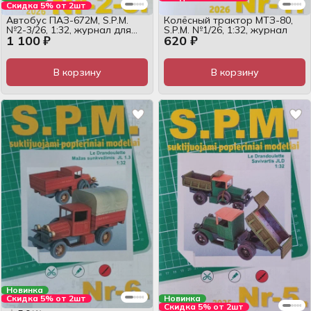
Скидка 5% от 2шт
Автобус ПАЗ-672М, S.P.M.
Колёсный трактор МТЗ-80,
№2-3/26, 1:32, журнал для
S.P.M. №1/26, 1:32, журнал
1 100 ₽
620 ₽
сборки
В корзину
В корзину
Новинка
Новинка
Скидка 5% от 2шт
Скидка 5% от 2шт