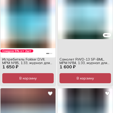
Скидка 5% от 2шт
Истребитель Fokker D.VII,
Самолет RWD-13 SP-BML,
MPM №85, 1:33, журнал для
MPM №84, 1:33, журнал для
1 650 ₽
1 600 ₽
сборки
сборки
В корзину
В корзину