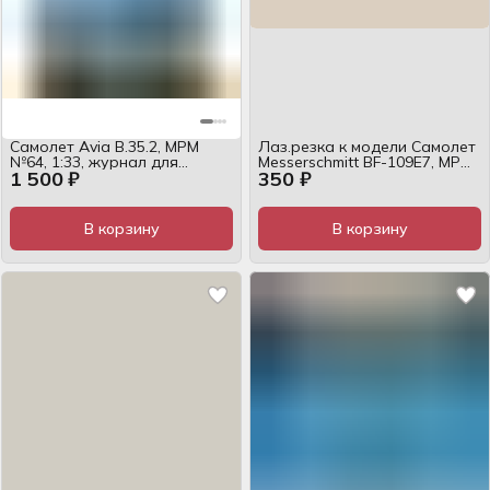
Самолет Avia B.35.2, MPM
Лаз.резка к модели Самолет
№64, 1:33, журнал для
Messerschmitt BF-109E7, MPM
1 500 ₽
350 ₽
сборки
№39
В корзину
В корзину