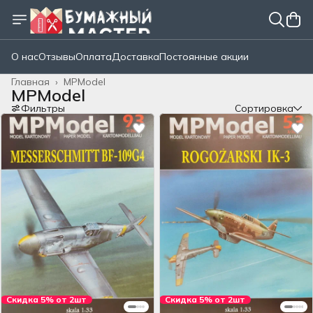
О нас
Отзывы
Оплата
Доставка
Постоянные акции
Главная
›
MPModel
MPModel
Фильтры
Сортировка
Скидка 5% от 2шт
Скидка 5% от 2шт