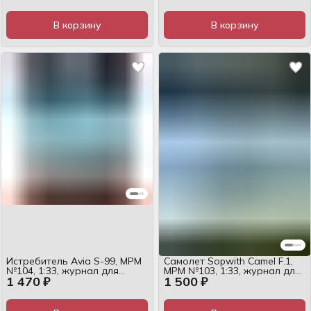
В корзину
В корзину
Истребитель Avia S-99, MPM
Самолет Sopwith Camel F.1,
№104, 1:33, журнал для
MPM №103, 1:33, журнал для
1 470 ₽
1 500 ₽
сборки
сборки