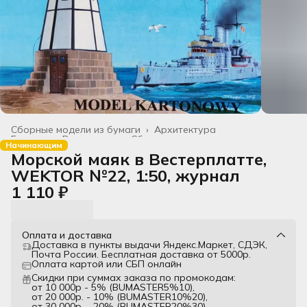
Сборные модели из бумаги
›
Архитектура
Главная
›
Все товары
›
Сборные модели
›
Начинающим
Морской маяк в Вестерплатте,
WEKTOR №22, 1:50, журнал
1 110 ₽
Оплата и доставка
Доставка в пункты выдачи Яндекс.Маркет, СДЭК,
Почта России. Бесплатная доставка от 5000р.
Оплата картой или СБП онлайн
Скидки при суммах заказа по промокодам:
от 10 000р - 5% (BUMASTER5%10),
от 20 000р. - 10% (BUMASTER10%20),
от 30 000р. - 20% (BUMASTER20%30)