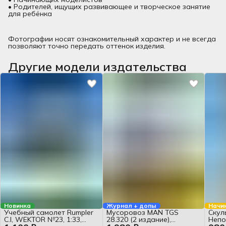
• Родителей, ищущих развивающее и творческое занятие
для ребёнка
Фотографии носят ознакомительный характер и не всегда
позволяют точно передать оттенок изделия.
Другие модели издательства
Новинка
Журнал + допы
Начи
Учебный самолет Rumpler
Мусоровоз MAN TGS
Скул
C.I, WEKTOR №23, 1:33,
28.320 (2 издание),
Непо