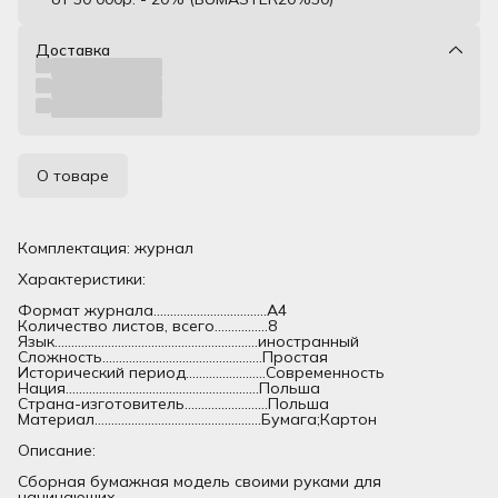
Доставка
О товаре
Комплектация: журнал
Характеристики:
Формат журнала..................................А4
Количество листов, всего................8
Язык.............................................................иностранный
Сложность................................................Простая
Исторический период........................Современность
Нация..........................................................Польша
Страна-изготовитель.........................Польша
Материал..................................................Бумага;Картон
Описание:
Сборная бумажная модель своими руками для
начинающих.