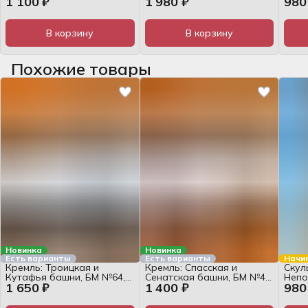
1 100 ₽
1 980 ₽
980
журнал
WEKTOR №46, 1:32, набор
WEKT
жур
В корзину
В корзину
Похожие товары
Новинка
Новинка
Есть варианты
Есть варианты
Начи
Кремль: Троицкая и
Кремль: Спасская и
Скул
Кутафья башни, БМ №64,
Сенатская башни, БМ №49,
Непо
1 650 ₽
1 400 ₽
980
1:250, журнал
1:250, журнал
WEKT
жур