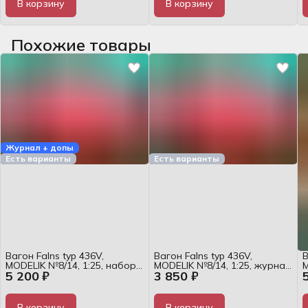
В корзину
В корзину
Похожие товары
Журнал + допы
Есть варианты
Есть варианты
Вагон Falns typ 436V,
Вагон Falns typ 436V,
В
MODELIK №8/14, 1:25, набор
MODELIK №8/14, 1:25, журнал
M
5 200 ₽
3 850 ₽
для сборки
для сборки
В корзину
В корзину