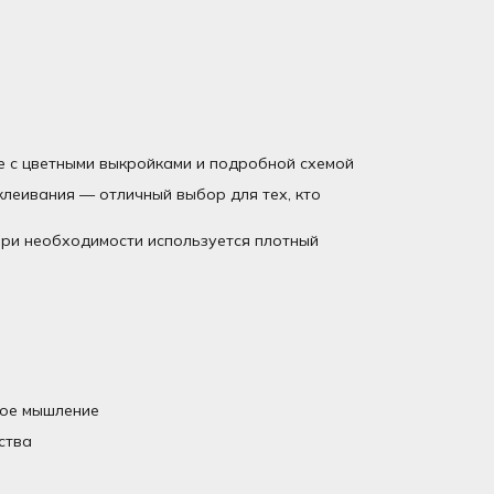
е с цветными выкройками и подробной схемой
леивания — отличный выбор для тех, кто
 При необходимости используется плотный
ное мышление
ства