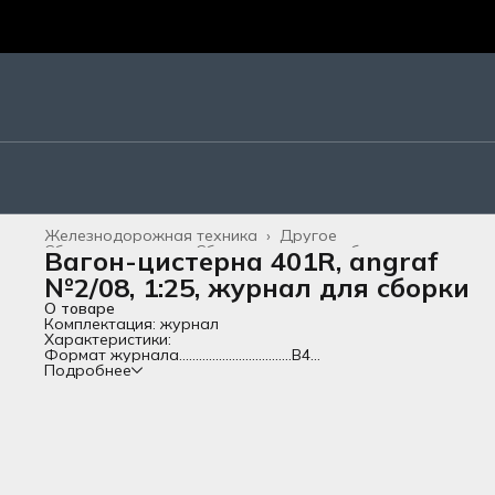
Железнодорожная техника
›
Другое
Сборные модели
›
Сборные модели из бумаги
›
Вагон-цистерна 401R, angraf
Главная
›
Все товары
›
№2/08, 1:25, журнал для сборки
О товаре
Комплектация: журнал
Характеристики:
Формат журнала..................................В4
Количество листов, всего................25
Подробнее
Длина собранной модели (см)......49
Язык.............................................................иностранный
Сложность................................................Средняя
Исторический период........................Современность
Страна-изготовитель.........................Польша
Материал..................................................Бумага;Картон
Описание:
Сборная бумажная модель своими руками.