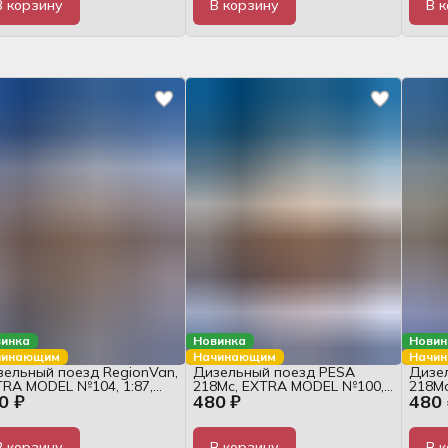
В корзину
В корзину
В 
инка
Новинка
Новин
чинающим
Начинающим
Начи
ельный поезд RegionVan,
Дизельный поезд PESA
Дизе
RA MODEL №104, 1:87,
218Mc, EXTRA MODEL №100,
218M
0 ₽
480 ₽
480 
рнал
1:87, журнал
1:87,
В корзину
В корзину
В 