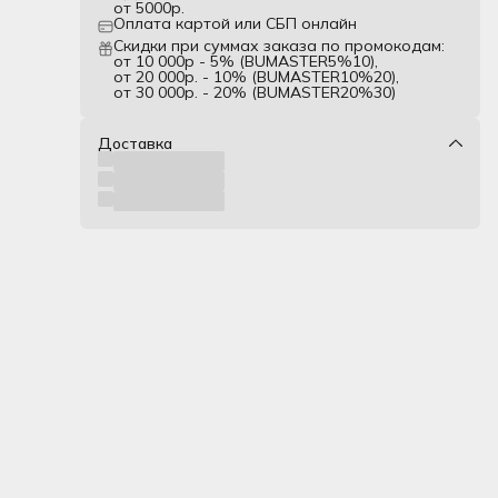
от 5000р.
зыке
Оплата картой или СБП онлайн
ажной
Скидки при суммах заказа по промокодам:
 и
от 10 000р - 5% (BUMASTER5%10),
от 20 000р. - 10% (BUMASTER10%20),
от 30 000р. - 20% (BUMASTER20%30)
).
Доставка
их,