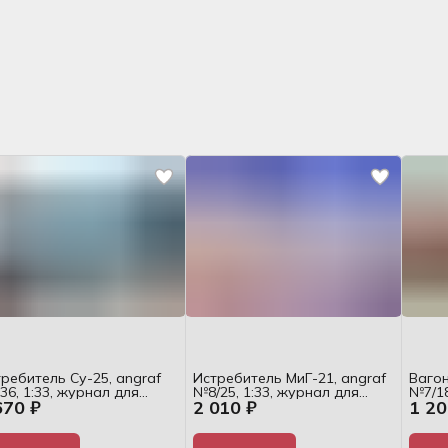
ребитель Су-25, angraf
Истребитель МиГ-21, angraf
Вагон
6, 1:33, журнал для
№8/25, 1:33, журнал для
№7/18
670 ₽
2 010 ₽
1 20
орки
сборки
сбор