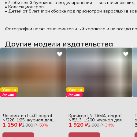
• Любителей бумажного моделирования — как начинающих, 
• Коллекционеров
• Детей от 8 лет (при сборке под присмотром взрослых) в за
Фотографии носят ознакомительный характер и не всегда по
Другие модели издательства
Уценка
Уценка
Акция
Акция
Локомотив Ls40, angraf
Крейсер IJN TAMA, angraf
Т
№226, 1:25, журнал для
№5/13, 1:200, журнал для
a
1 150 ₽
1 920 ₽
сборки
сборки
2 300 ₽
−
50
%
2 900 ₽
−
34
%