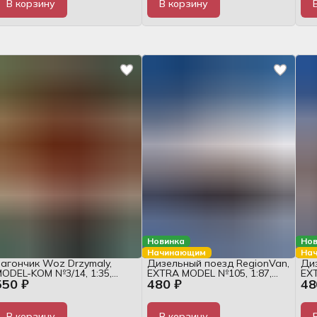
В корзину
В корзину
Новинка
Нов
Начинающим
На
агончик Woz Drzymaly,
Дизельный поезд RegionVan,
Диз
ODEL-KOM №3/14, 1:35,
EXTRA MODEL №105, 1:87,
EXT
550 ₽
480 ₽
48
журнал
журнал
жу
В корзину
В корзину