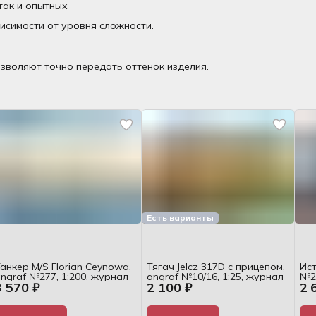
так и опытных
висимости от уровня сложности.
зволяют точно передать оттенок изделия.
Есть варианты
анкер M/S Florian Ceynowa,
Тягач Jelcz 317D с прицепом,
Ист
ngraf №277, 1:200, журнал
angraf №10/16, 1:25, журнал
№23
3 570 ₽
2 100 ₽
2 
сб