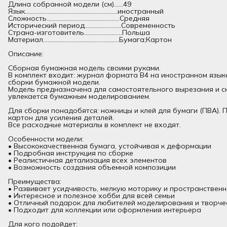
Длина собранной модели (см)......49
Язык.............................................................иностранный
Сложность................................................Средняя
Исторический период........................Современность
Страна-изготовитель.........................Польша
Материал..................................................Бумага;Картон
Описание:
Сборная бумажная модель своими руками.
В комплект входит: журнал формата В4 на иностранном язык
сборки бумажной модели.
Модель предназначена для самостоятельного вырезания и ск
увлекается бумажным моделированием.
Для сборки понадобятся: ножницы и клей для бумаги (ПВА).
картон для усиления деталей.
Все расходные материалы в комплект не входят.
Особенности модели:
• Высококачественная бумага, устойчивая к деформации
• Подробная инструкция по сборке
• Реалистичная детализация всех элементов
• Возможность создания объемной композиции
Преимущества:
• Развивает усидчивость, мелкую моторику и пространствен
• Интересное и полезное хобби для всей семьи
• Отличный подарок для любителей моделирования и творче
• Подходит для коллекции или оформления интерьера
Для кого подойдет: