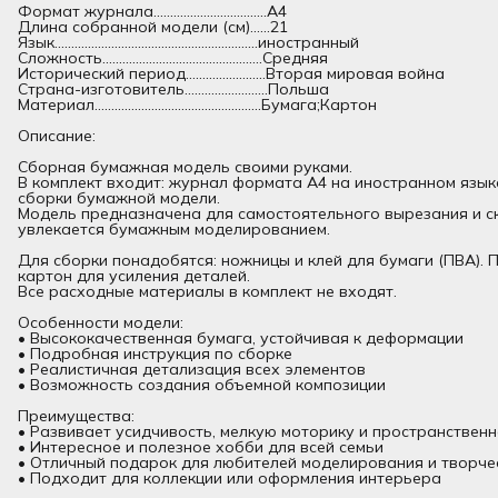
Формат журнала..................................А4
Длина собранной модели (см)......21
Язык.............................................................иностранный
Сложность................................................Средняя
Исторический период........................Вторая мировая война
Страна-изготовитель.........................Польша
Материал..................................................Бумага;Картон
Описание:
Сборная бумажная модель своими руками.
В комплект входит: журнал формата А4 на иностранном язык
сборки бумажной модели.
Модель предназначена для самостоятельного вырезания и ск
увлекается бумажным моделированием.
Для сборки понадобятся: ножницы и клей для бумаги (ПВА).
картон для усиления деталей.
Все расходные материалы в комплект не входят.
Особенности модели:
• Высококачественная бумага, устойчивая к деформации
• Подробная инструкция по сборке
• Реалистичная детализация всех элементов
• Возможность создания объемной композиции
Преимущества:
• Развивает усидчивость, мелкую моторику и пространствен
• Интересное и полезное хобби для всей семьи
• Отличный подарок для любителей моделирования и творче
• Подходит для коллекции или оформления интерьера