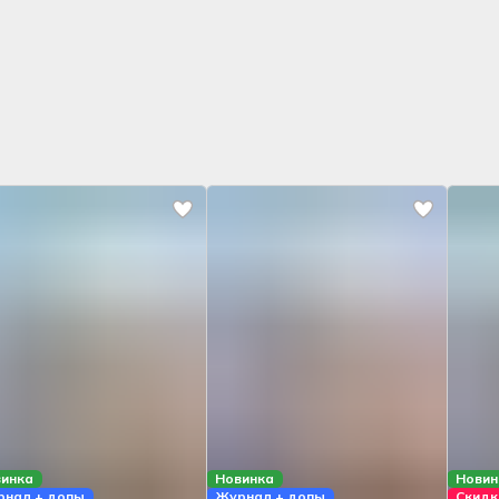
инка
Новинка
Новин
нал + допы
Журнал + допы
Скидк