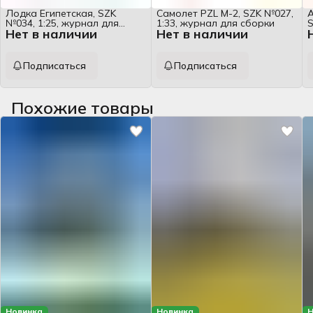
Лодка Египетская, SZK
Самолет PZL M-2, SZK №027,
А
№034, 1:25, журнал для
1:33, журнал для сборки
S
Нет в наличии
Нет в наличии
сборки
Подписаться
Подписаться
Похожие товары
Новинка
Новинка
Н