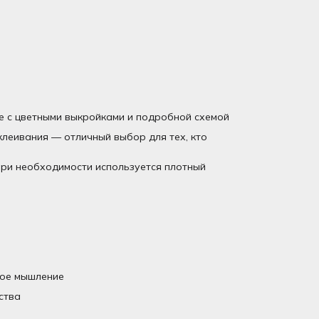
е с цветными выкройками и подробной схемой
леивания — отличный выбор для тех, кто
 При необходимости используется плотный
ное мышление
ства