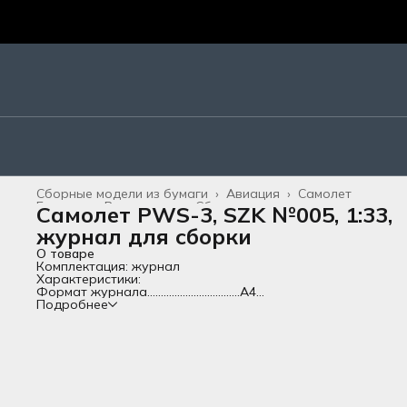
Сборные модели из бумаги
›
Авиация
›
Самолет
Главная
›
Все товары
›
Сборные модели
›
Самолет PWS-3, SZK №005, 1:33,
журнал для сборки
О товаре
Комплектация: журнал
Характеристики:
Формат журнала..................................А4
Длина собранной модели (см)......21
Подробнее
Язык.............................................................иностранный
Сложность................................................Средняя
Исторический период........................Вторая мировая война
Страна-изготовитель.........................Польша
Материал..................................................Бумага;Картон
Описание:
Сборная бумажная модель своими руками.
В комплект входит: журнал формата А4 на иностранном я