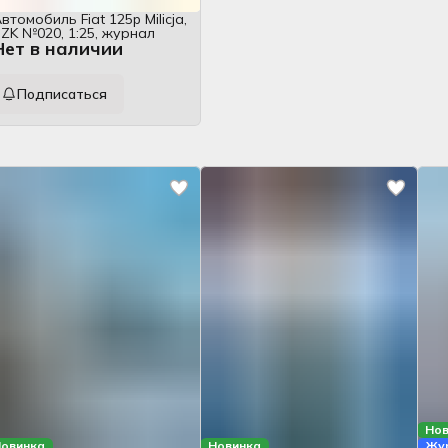
втомобиль Fiat 125p Milicja,
ZK №020, 1:25, журнал
Нет в наличии
Подписаться
Нов
овинка
Новинка
Жур