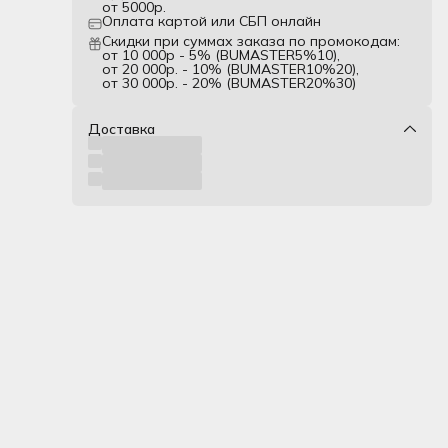
от 5000р.
ажной
Оплата картой или СБП онлайн
 и
Скидки при суммах заказа по промокодам:
от 10 000р - 5% (BUMASTER5%10),
от 20 000р. - 10% (BUMASTER10%20),
).
от 30 000р. - 20% (BUMASTER20%30)
Доставка
их,