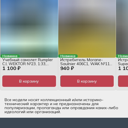
Новинка
Новинка
Нови
Учебный самолет Rumpler
Истребитель Morane-
Истр
C.I, WEKTOR №23, 1:33,
Saulnier 406C1, WAK №11-
Super
1 100 ₽
940 ₽
1 1
журнал
12/21, 1:33, журнал
WAK 
В корзину
В корзину
Все модели носят коллекционный и/или историко-
технический характер и не предназначены для
популяризации, пропаганды или оправдания каких-либо
идеологий или организаций.