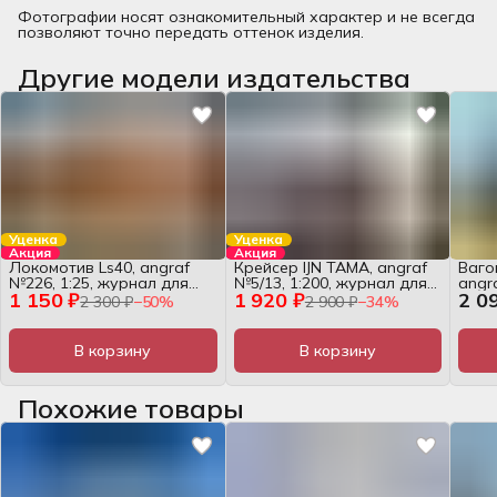
Фотографии носят ознакомительный характер и не всегда
позволяют точно передать оттенок изделия.
Другие модели издательства
Уценка
Уценка
Акция
Акция
Локомотив Ls40, angraf
Крейсер IJN TAMA, angraf
Ваго
№226, 1:25, журнал для
№5/13, 1:200, журнал для
angr
1 150 ₽
1 920 ₽
2 0
сборки
сборки
для 
2 300 ₽
−
50
%
2 900 ₽
−
34
%
В корзину
В корзину
Похожие товары