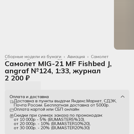
Сборные модели из бумаги
›
Авиация
›
Самолет
Главная
›
Все товары
›
Сборные модели
›
Самолет MIG-21 MF Fishbed J,
angraf №124, 1:33, журнал
2 200 ₽
Оплата и доставка
Доставка в пункты выдачи Яндекс.Маркет, СДЭК,
Почта России. Бесплатная доставка от 5000р.
Оплата картой или СБП онлайн
Скидки при суммах заказа по промокодам:
от 10 000р - 5% (BUMASTER5%10),
от 20 000р. - 10% (BUMASTER10%20),
от 30 000р. - 20% (BUMASTER20%30)