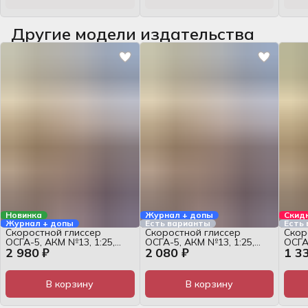
Другие модели издательства
Новинка
Журнал + допы
Скид
Журнал + допы
Есть варианты
Есть
Скоростной глиссер
Скоростной глиссер
Скор
ОСГА-5, АКМ №13, 1:25,
ОСГА-5, АКМ №13, 1:25,
ОСГА
2 980 ₽
2 080 ₽
1 3
набор для сборки
набор для сборки
журн
В корзину
В корзину