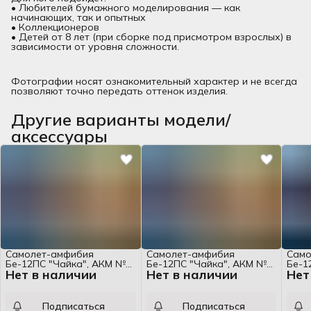
• Любителей бумажного моделирования — как
начинающих, так и опытных
• Коллекционеров
• Детей от 8 лет (при сборке под присмотром взрослых) в
зависимости от уровня сложности.
Фотографии носят ознакомительный характер и не всегда
позволяют точно передать оттенок изделия.
Другие варианты модели/
аксессуары
Самолет-амфибия
Самолет-амфибия
Само
Бе-12ПС "Чайка", АКМ №9,
Бе-12ПС "Чайка", АКМ №9,
Бе-1
Нет в наличии
Нет в наличии
Нет
1:33, набор
1:33, набор
1:33
Подписаться
Подписаться