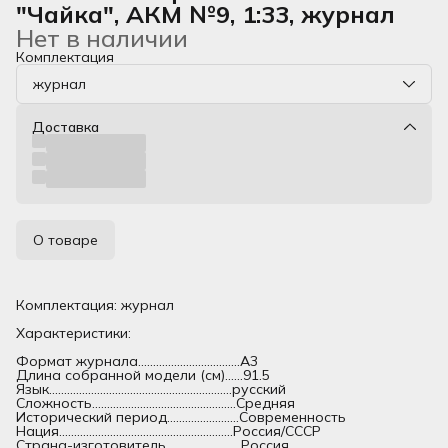
"Чайка", АКМ №9, 1:33, журнал
Нет в наличии
Комплектация
журнал
Доставка
О товаре
Комплектация: журнал
Характеристики:
Формат журнала..................................А3
Длина собранной модели (см)......91.5
Язык.............................................................русский
Сложность................................................Средняя
Исторический период........................Современность
Нация..........................................................Россия/СССР
Страна-изготовитель.........................Россия