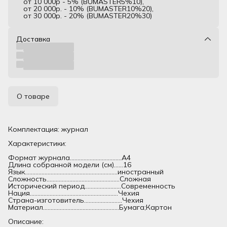
от 10 000р - 5% (BUMASTER5%10),
от 20 000р. - 10% (BUMASTER10%20),
от 30 000р. - 20% (BUMASTER20%30)
Доставка
О товаре
Комплектация: журнал
Характеристики:
Формат журнала..................................А4
Длина собранной модели (см)......16
Язык.............................................................иностранный
Сложность................................................Сложная
Исторический период........................Современность
Нация..........................................................Чехия
Страна-изготовитель.........................Чехия
Материал..................................................Бумага;Картон
Описание: