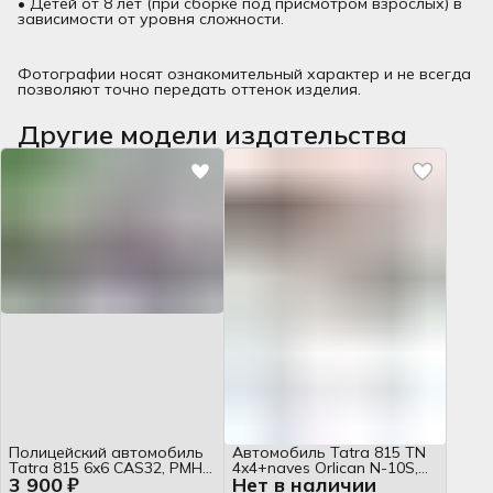
• Детей от 8 лет (при сборке под присмотром взрослых) в
зависимости от уровня сложности.
Фотографии носят ознакомительный характер и не всегда
позволяют точно передать оттенок изделия.
Другие модели издательства
Полицейский автомобиль
Автомобиль Tatra 815 TN
Tatra 815 6x6 CAS32, PMHT
4x4+naves Orlican N-10S,
3 900 ₽
Нет в наличии
№16, 1:25, журнал
PMHT, 1:50, журнал