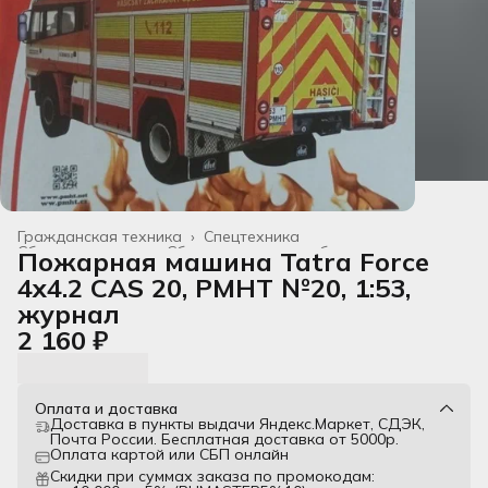
Гражданская техника
›
Спецтехника
Сборные модели
›
Сборные модели из бумаги
›
Пожарная машина Tatra Force
Главная
›
Все товары
›
4x4.2 CAS 20, PMHT №20, 1:53,
журнал
2 160 ₽
Оплата и доставка
Доставка в пункты выдачи Яндекс.Маркет, СДЭК,
Почта России. Бесплатная доставка от 5000р.
Оплата картой или СБП онлайн
Скидки при суммах заказа по промокодам: