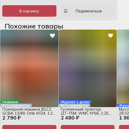
В корзину
Подписаться
Похожие товары
Новинка
Журнал + допы
Есть варианты
Есть варианты
Журн
Пожарная машина JELCZ
Гусеничный трактор
Мусо
GCBA 13/48, Orlik №24, 1:25,
ДТ-75М, WMC №66, 1:25,
28.32
2 790 ₽
2 480 ₽
1 9
журнал
набор для сборки
WEKT