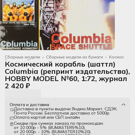
Сборные модели
›
Сборные модели из бумаги
›
Космос
Главная
›
Все товары
›
Космический корабль (шаттл)
Columbia (репринт издательства),
HOBBY MODEL №60, 1:72, журнал
2 420 ₽
Оплата и доставка
Доставка в пункты выдачи Яндекс.Маркет, СДЭК,
Почта России. Бесплатная доставка от 5000р.
Оплата картой или СБП онлайн
Скидки при суммах заказа по промокодам:
от 10 000р - 5% (BUMASTER5%10),
от 20 000р. - 10% (BUMASTER10%20),