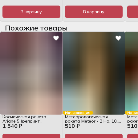
журнал
MODEL №59, 1:33, журнал
жур
В корзину
В корзину
Похожие товары
Начинающим
Начи
Космическая ракета
Метеорологическая
Мете
Ariane 5 (репринт
ракета Meteor - 2 Но. 10.,
ракет
1 540 ₽
510 ₽
510
издательства), HOBBY
WEKTOR №26, 1:10,
WEKT
MODEL №76, 1:48, журнал
журнал
жур