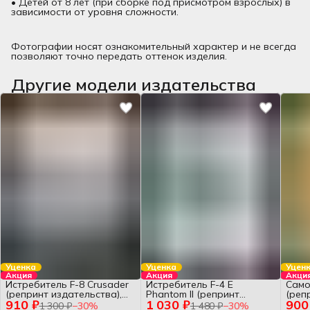
• Детей от 8 лет (при сборке под присмотром взрослых) в
зависимости от уровня сложности.
Фотографии носят ознакомительный характер и не всегда
позволяют точно передать оттенок изделия.
Другие модели издательства
Уценка
Уценка
Уцен
Акция
Акция
Акци
Истребитель F-8 Crusader
Истребитель F-4 E
Само
(репринт издательства),
Phantom II (репринт
(реп
910 ₽
1 030 ₽
900
HOBBY MODEL №66, 1:33,
издательства), HOBBY
HOBB
1 300 ₽
−
30
%
1 480 ₽
−
30
%