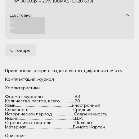
от 30 000р. - 20% (BUMASTER20%30)
Доставка
О товаре
Примечание: репринт издательства, цифровая печать
Комплектация: журнал
Характеристики:
Формат журнала..................................А3
Количество листов, всего................20
Язык.............................................................иностранный
Сложность................................................Средняя
Исторический период........................Современность
Нация..........................................................США
Страна-изготовитель.........................Польша
Материал..................................................Бумага;Картон
Описание: