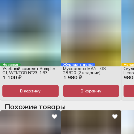
Новинка
Журнал + допы
Начи
Учебный самолет Rumpler
Мусоровоз MAN TGS
Скул
C.I, WEKTOR №23, 1:33,
28.320 (2 издание),
Непо
1 100 ₽
1 980 ₽
980
журнал
WEKTOR №46, 1:32, набор
WEKT
жур
В корзину
В корзину
Похожие товары