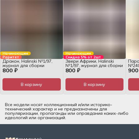
Начинающим
Начинающим
Раритет
Скидка 5% от 2шт
Дракон, Halinski №1/97,
Звери Африки, Halinski
Паро
журнал для сборки
№1/97, журнал для сборки
№240
800 ₽
800 ₽
900
сбор
В корзину
В корзину
Все модели носят коллекционный и/или историко-
технический характер и не предназначены для
популяризации, пропаганды или оправдания каких-либо
идеологий или организаций.