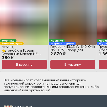
Новинка
Новинка
Нови
Начинающим
Журнал + допы
Журн
Грузовик JELCZ W-640, Orlik
Груз
5.0
(
1
)
№7, 1:25, набор для
Фрез
Автомобиль Газель,
2 870 ₽
1 3
сборки
1:25
Бумажный Мастер №1,
380 ₽
журнал для сборки
В корзину
В корзину
Все модели носят коллекционный и/или историко-
технический характер и не предназначены для
популяризации, пропаганды или оправдания каких-либо
идеологий или организаций.