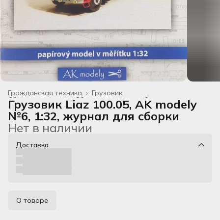
Гражданская техника
›
Грузовик
Сборные модели
›
Сборные модели из бумаги
›
Грузовик Liaz 100.05, AK modely
Главная
›
Все товары
›
№6, 1:32, журнал для сборки
Нет в наличии
Доставка
О товаре