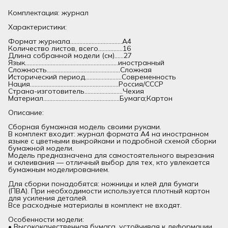
Комплектация: журнал
Характеристики:
Формат журнала..................................А4
Количество листов, всего................16
Длина собранной модели (см)......27
Язык.............................................................иностранный
Сложность................................................Сложная
Исторический период........................Современность
Нация..........................................................Россия/СССР
Страна-изготовитель.........................Чехия
Материал..................................................Бумага;Картон
Описание:
Сборная бумажная модель своими руками.
В комплект входит: журнал формата А4 на иностранном
языке с цветными выкройками и подробной схемой сборки
бумажной модели.
Модель предназначена для самостоятельного вырезания
и склеивания — отличный выбор для тех, кто увлекается
бумажным моделированием.
Для сборки понадобятся: ножницы и клей для бумаги
(ПВА). При необходимости используется плотный картон
для усиления деталей.
Все расходные материалы в комплект не входят.
Особенности модели:
• Высококачественная бумага, устойчивая к деформации