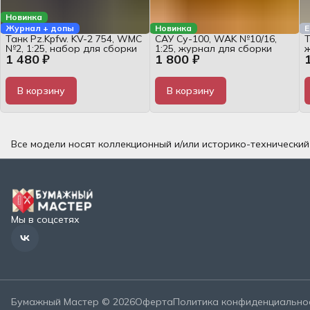
Новинка
Журнал + допы
Новинка
Е
Танк Pz.Kpfw. KV-2 754, WMC
САУ Су-100, WAK №10/16,
Т
№2, 1:25, набор для сборки
1:25, журнал для сборки
1 480 ₽
1 800 ₽
В корзину
В корзину
Все модели носят коллекционный и/или историко-технически
Мы в соцсетях
Бумажный Мастер © 2026
Оферта
Политика конфиденциально