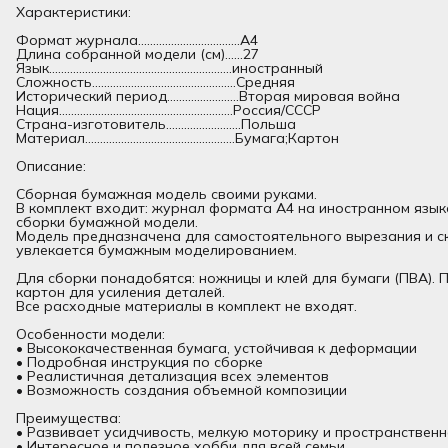
Характеристики:
Формат журнала..................................А4
Длина собранной модели (см)......27
Язык.............................................................иностранный
Сложность................................................Средняя
Исторический период........................Вторая мировая война
Нация..........................................................Россия/СССР
Страна-изготовитель.........................Польша
Материал..................................................Бумага;Картон
Описание:
Сборная бумажная модель своими руками.
В комплект входит: журнал формата А4 на иностранном язык
сборки бумажной модели.
Модель предназначена для самостоятельного вырезания и ск
увлекается бумажным моделированием.
Для сборки понадобятся: ножницы и клей для бумаги (ПВА).
картон для усиления деталей.
Все расходные материалы в комплект не входят.
Особенности модели:
• Высококачественная бумага, устойчивая к деформации
• Подробная инструкция по сборке
• Реалистичная детализация всех элементов
• Возможность создания объемной композиции
Преимущества:
• Развивает усидчивость, мелкую моторику и пространствен
• Интересное и полезное хобби для всей семьи