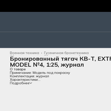
Военная техника
›
Гусеничная бронетехника
Сборные модели
›
Сборные модели из бумаги
›
Бронированный тягач КВ-Т, EXT
Главная
›
Все товары
›
MODEL №4, 1:25, журнал
О товаре
Примечание: Модель под покраску
Комплектация: журнал
Характеристики:
Формат журнала..................................А4
Подробнее
Длина собранной модели (см)......27
Язык.............................................................иностранный
Сложность................................................Средняя
Исторический период........................Вторая мировая война
Нация..........................................................Россия/СССР
Страна-изготовитель.........................Польша
Материал..................................................Бумага;Картон
Описание: