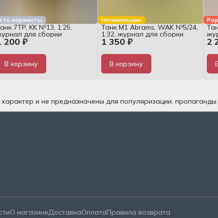
сть варианты
Начинающим
Рар
анк 7TP, KK №13, 1:25,
Танк M1 Abrams, WAK №5/24,
Тан
журнал для сборки
1:32, журнал для сборки
жу
1 200 ₽
1 350 ₽
2 
В корзину
В корзину
й характер и не предназначены для популяризации, пропаганды
сти
О магазине
Доставка
Оплата
Правила возврата