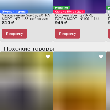
Новинка
Н
Журнал + допы
Скидка 5% от 2шт
Е
Управляемые бомбы, EXTRA
Самолет Boeing 787-9,
С
MODEL №7, 1:33, набор для
EXTRA MODEL №109, 1:144,
E
810 ₽
945 ₽
сборки
журнал
В корзину
В корзину
Похожие товары