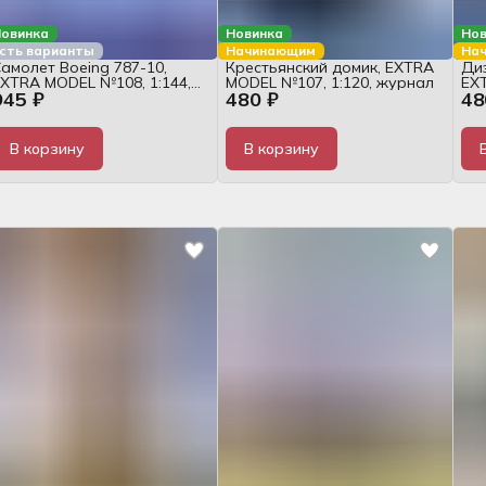
овинка
Новинка
Нов
сть варианты
Начинающим
На
амолет Boeing 787-10,
Крестьянский домик, EXTRA
Диз
XTRA MODEL №108, 1:144,
MODEL №107, 1:120, журнал
EXT
945 ₽
480 ₽
48
журнал
жу
В корзину
В корзину