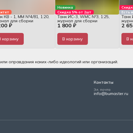
Новинка
Скидк
итет
Скидка 5% от 2шт
Есть 
к КВ - 1, MM №4/81, 1:20,
Танк ИС-3, WMC №3, 1:25,
Танк 
рнал для сборки
журнал для сборки
журн
200 ₽
1 800 ₽
2 65
В корзину
В корзину
В 
 или оправдания каких-либо идеологий или организаций.
Контакты
Эл. почта
info@bumaster.ru