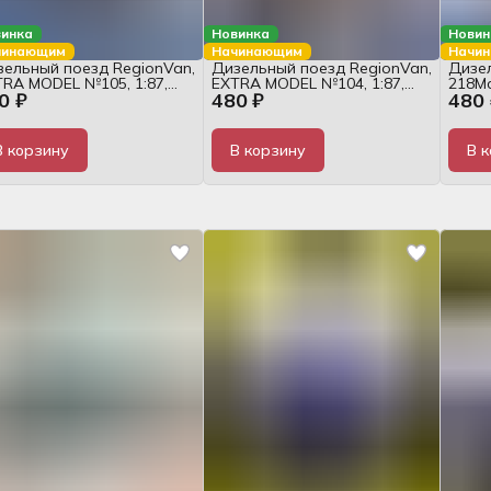
инка
Новинка
Новин
чинающим
Начинающим
Начи
ельный поезд RegionVan,
Дизельный поезд RegionVan,
Дизе
RA MODEL №105, 1:87,
EXTRA MODEL №104, 1:87,
218M
0 ₽
480 ₽
480 
рнал
журнал
1:87,
В корзину
В корзину
В 