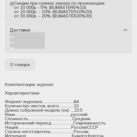
Скидки при суммах заказа по промокодам:
от 10 000р - 5% (BUMASTER5%10),
от 20 000р. - 10% (BUMASTER10%20),
от 30 000р. - 20% (BUMASTER20%30)
Доставка
О товаре
Комплектация: журнал
Характеристики:
Формат журнала..................................А4
Количество листов, всего................10
Длина собранной модели (см)......23.5
Язык.............................................................русский
Сложность................................................Средняя
Исторический период........................Современность
Нация..........................................................Россия/СССР
Страна-изготовитель.........................Россия
Материал..................................................Бумага;Картон