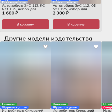
Есть варианты
Есть варианты
Автомобиль ЗиС-112, КФ
Автомобиль ЗиС-112, КФ
№9, 1:25, набор для
№9, 1:25, набор для
1 680 ₽
2 380 ₽
сборки
сборки
В корзину
В корзину
Другие модели издательства
Новинка
Новинка
Нови
Журнал + допы
Журнал + допы
Скид
Истребитель Сикорский
Истребитель Сикорский
Истр