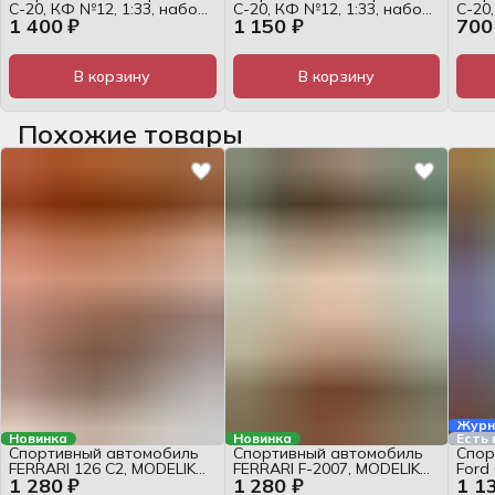
С-20, КФ №12, 1:33, набор
С-20, КФ №12, 1:33, набор
С-20,
1 400 ₽
1 150 ₽
700
для сборки
для сборки
журн
В корзину
В корзину
Похожие товары
Журн
Новинка
Новинка
Есть
Спортивный автомобиль
Спортивный автомобиль
Спор
FERRARI 126 С2, MODELIK
FERRARI F-2007, MODELIK
Ford
1 280 ₽
1 280 ₽
1 1
№12/12, 1:25, журнал
№29/08, 1:25, журнал
наб