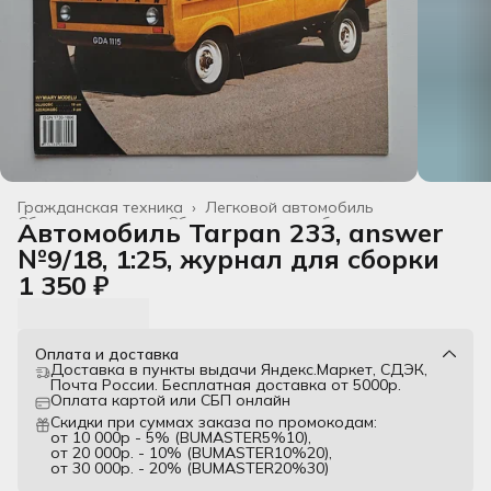
Гражданская техника
›
Легковой автомобиль
Сборные модели
›
Сборные модели из бумаги
›
Автомобиль Tarpan 233, answer
Главная
›
Все товары
›
№9/18, 1:25, журнал для сборки
1 350 ₽
Оплата и доставка
Доставка в пункты выдачи Яндекс.Маркет, СДЭК,
Почта России. Бесплатная доставка от 5000р.
Оплата картой или СБП онлайн
Скидки при суммах заказа по промокодам:
от 10 000р - 5% (BUMASTER5%10),
от 20 000р. - 10% (BUMASTER10%20),
от 30 000р. - 20% (BUMASTER20%30)