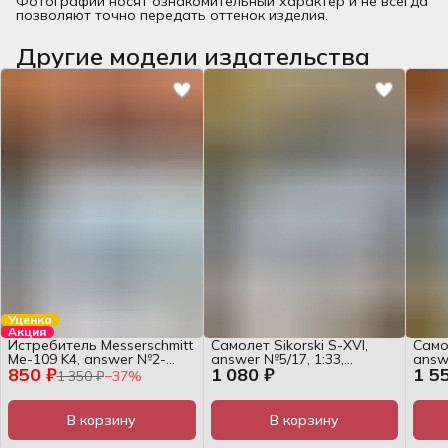
Фотографии носят ознакомительный характер и не всегда
позволяют точно передать оттенок изделия.
Другие модели издательства
Уценка
Акция
Истребитель Messerschmitt
Самолет Sikorski S-XVI,
Само
Me-109 K4, answer №2-
answer №5/17, 1:33,
answ
850 ₽
1 080 ₽
1 5
3/05, 1:33, журнал
журнал
для 
1 350 ₽
−
37
%
В корзину
В корзину