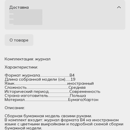
Доставка
О товаре
Комплектация: журнал
Характеристики:
Формат журнала..................................В4
Длина собранной модели (см)......19
Язык.............................................................иностранный
Сложность................................................Средняя
Исторический период........................Современность
Страна-изготовитель.........................Польша
Материал..................................................Бумага;Картон
Описание:
Сборная бумажная модель своими руками.
В комплект входит: журнал формата В4 на иностранном
языке с цветными выкройками и подробной схемой сборки
бумажной модели.