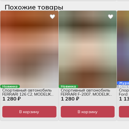
Похожие товары
Журн
Новинка
Новинка
Есть
Спортивный автомобиль
Спортивный автомобиль
Спор
FERRARI 126 С2, MODELIK
FERRARI F-2007, MODELIK
Ford
1 280 ₽
1 280 ₽
1 1
№12/12, 1:25, журнал
№29/08, 1:25, журнал
наб
В корзину
В корзину